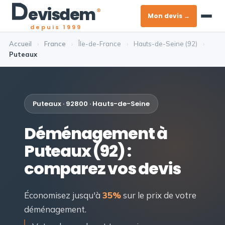
evis
dem
®
Mon devis →
depuis 1999
Accueil
›
France
›
Île-de-France
›
Hauts-de-Seine (92)
›
Puteaux
Puteaux · 92800 · Hauts-de-Seine
Déménagement à
Puteaux (92) :
comparez vos devis
Économisez jusqu'à
35%
sur le prix de votre
déménagement.