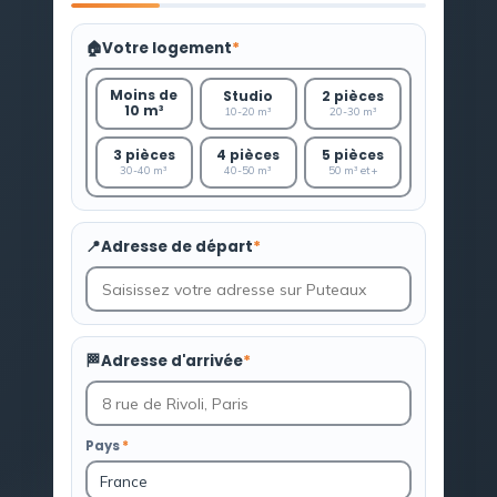
🏠
Votre logement
*
Moins de
Studio
2 pièces
10 m³
10-20 m³
20-30 m³
3 pièces
4 pièces
5 pièces
30-40 m³
40-50 m³
50 m³ et +
📍
Adresse de départ
*
🏁
Adresse d'arrivée
*
Pays
*