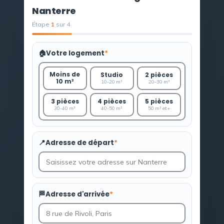
Nanterre
Étape
1
sur 4
🏠
Votre logement
*
Moins de
Studio
2 pièces
10 m³
10-20 m³
20-30 m³
3 pièces
4 pièces
5 pièces
30-40 m³
40-50 m³
50 m³ et +
📍
Adresse de départ
*
🏁
Adresse d'arrivée
*