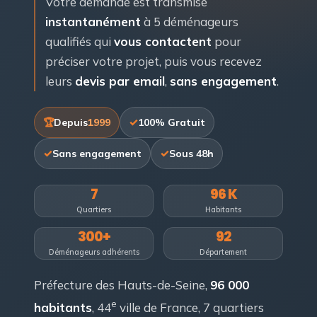
Votre demande est transmise
instantanément
à 5 déménageurs
qualifiés qui
vous contactent
pour
préciser votre projet, puis vous recevez
leurs
devis par email
,
sans engagement
.
Depuis
1999
100% Gratuit
Sans engagement
Sous 48h
7
96 K
Quartiers
Habitants
300+
92
Déménageurs adhérents
Département
Préfecture des Hauts-de-Seine,
96 000
e
habitants
, 44
ville de France, 7 quartiers