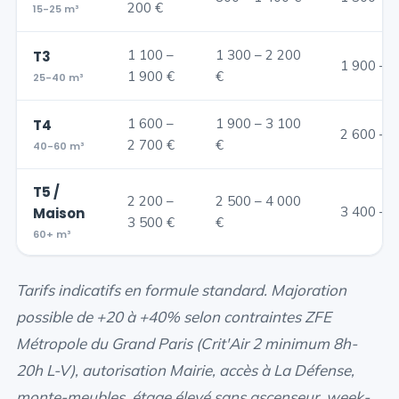
200 €
15-25 m³
1 100 –
1 300 – 2 200
T3
1 900 – 3
1 900 €
€
25-40 m³
1 600 –
1 900 – 3 100
T4
2 600 – 4
2 700 €
€
40-60 m³
T5 /
2 200 –
2 500 – 4 000
3 400 – 6
Maison
3 500 €
€
60+ m³
Tarifs indicatifs en formule standard. Majoration
possible de +20 à +40% selon contraintes ZFE
Métropole du Grand Paris (Crit'Air 2 minimum 8h-
20h L-V), autorisation Mairie, accès à La Défense,
monte-meubles, étage élevé sans ascenseur, week-