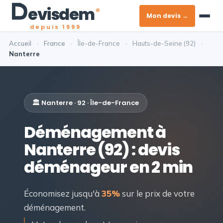
evis
dem
®
Mon devis →
depuis 1999
Accueil
›
France
›
Île-de-France
›
Hauts-de-Seine (92)
›
Nanterre
🏛️ Nanterre · 92 · Île-de-France
Déménagement à
Nanterre (92) : devis
déménageur en 2 min
Économisez jusqu'à
35%
sur le prix de votre
déménagement.