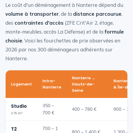
Le coût d'un déménagement à Nanterre dépend du
volume à transporter
, de la
distance parcourue
,
des
contraintes d'accès
(ZFE Crit'Air 2, étage,
monte-meubles, accès La Défense) et de la
formule
choisie
. Voici les fourchettes de prix observées en
2026 par nos 300 déménageurs adhérents sur
Nanterre.
Nanterre →
Intra-
Nanterre 
Logement
Hauts-de-
Nanterre
& Île-de
Seine
350 –
Studio
400 – 780 €
900 – 1 
700 €
≤ 15 m³
700 – 1
T2
800 – 1 400 €
1 300 – 2