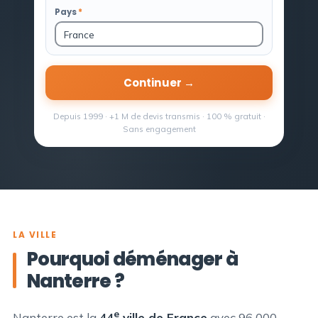
Pays
*
Continuer →
Depuis 1999 · +1 M de devis transmis · 100 % gratuit ·
Sans engagement
LA VILLE
Pourquoi déménager à
Nanterre ?
e
Nanterre est la
44
ville de France
avec 96 000