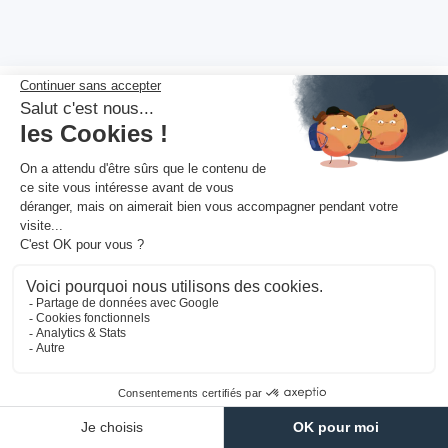
CALENDRIER
Quand déménager à Nanterre
? Calendrier 2026 optimisé
Le mois et la semaine choisis peuvent faire varier
la
facture de 30 à 40%
. À Nanterre, le pic absolu
s'étale sur
juin à septembre
en raison des rentrées
professionnelles à La Défense (août-septembre) et
des fins de bail estivales, à éviter absolument. La
basse saison hivernale offre les meilleurs tarifs et un
service plus attentif.