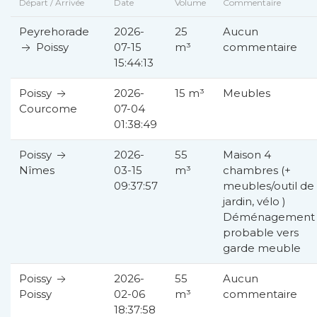
Départ / Arrivée
Date
Volume
Commentaire
Peyrehorade
2026-
25
Aucun
Poissy
07-15
m³
commentaire
15:44:13
Poissy
2026-
15 m³
Meubles
07-04
Courcome
01:38:49
Poissy
2026-
55
Maison 4
03-15
m³
chambres (+
Nîmes
09:37:57
meubles/outil de
jardin, vélo )
Déménagement
probable vers
garde meuble
Poissy
2026-
55
Aucun
02-06
m³
commentaire
Poissy
18:37:58