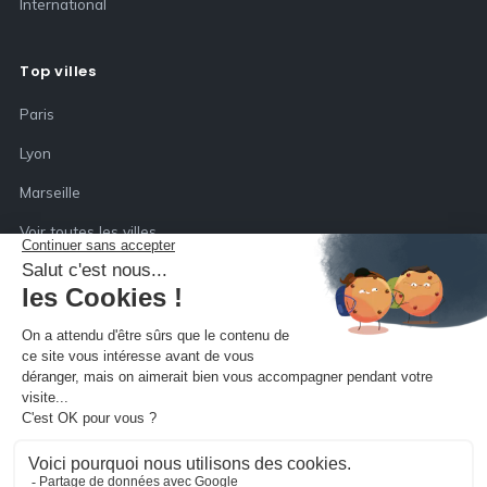
International
Top villes
Paris
Lyon
Marseille
Voir toutes les villes
Société
Qui sommes-nous
Inscription déménageur
Mentions légales
Confidentialité (RGPD)