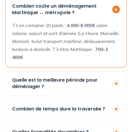
Combien coûte un déménagement
+
Martinique ↔ métropole ?
T3 en container 20 pieds :
4 000-8 000€
selon
volume, saison et port d'arrivée (Le Havre, Marseille,
Montoir). Inclut transport maritime, dédouanement,
livraison à domicile. T3 intra-Martinique :
700-1
400€
.
Quelle est la meilleure période pour
+
déménager ?
De
décembre à mai
(saison sèche, hors cyclones).
Éviter
juin à novembre
: risques de retards, escales
+
Combien de temps dure la traversée ?
déviées, sinistres maritimes liés aux tempêtes
Traversée Atlantique pure :
10 à 15 jours
. Avec
tropicales et ouragans.
groupage, manutention portuaire, dédouanement et
Quelles formalités douanières ?