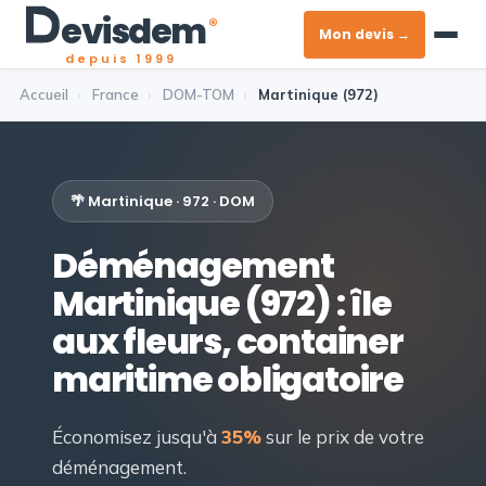
evis
dem
®
Mon devis →
depuis 1999
Accueil
›
France
›
DOM-TOM
›
Martinique (972)
🌴 Martinique · 972 · DOM
Déménagement
Martinique (972) : île
aux fleurs, container
maritime obligatoire
Économisez jusqu'à
35%
sur le prix de votre
déménagement.