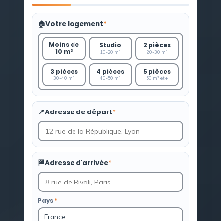
🏠
Votre logement
*
Moins de
Studio
2 pièces
10 m³
10-20 m³
20-30 m³
3 pièces
4 pièces
5 pièces
30-40 m³
40-50 m³
50 m³ et +
📍
Adresse de départ
*
🏁
Adresse d'arrivée
*
Pays
*