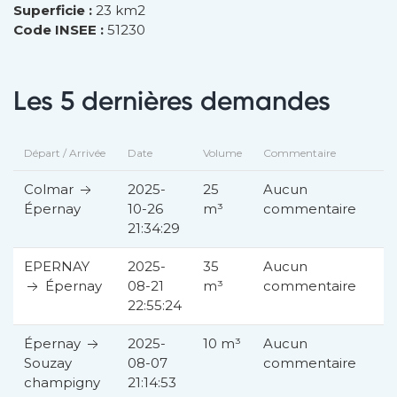
Superficie :
23 km2
Code INSEE :
51230
Les 5 dernières demandes
Départ / Arrivée
Date
Volume
Commentaire
Colmar
2025-
25
Aucun
10-26
m³
commentaire
Épernay
21:34:29
EPERNAY
2025-
35
Aucun
Épernay
08-21
m³
commentaire
22:55:24
Épernay
2025-
10 m³
Aucun
08-07
commentaire
Souzay
21:14:53
champigny